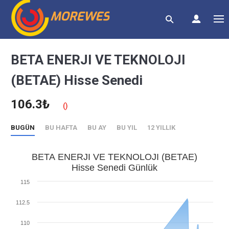
BETA ENERJI VE TEKNOLOJI
(BETAE) Hisse Senedi
106.3₺
()
BUGÜN
BU HAFTA
BU AY
BU YIL
12 YILLIK
BETA ENERJI VE TEKNOLOJI (BETAE)
Hisse Senedi Günlük
115
112.5
110