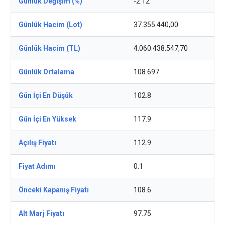
Günlük Değişim (%)
-2.12
Günlük Hacim (Lot)
37.355.440,00
Günlük Hacim (TL)
4.060.438.547,70
Günlük Ortalama
108.697
Gün İçi En Düşük
102.8
Gün İçi En Yüksek
117.9
Açılış Fiyatı
112.9
Fiyat Adımı
0.1
Önceki Kapanış Fiyatı
108.6
Alt Marj Fiyatı
97.75