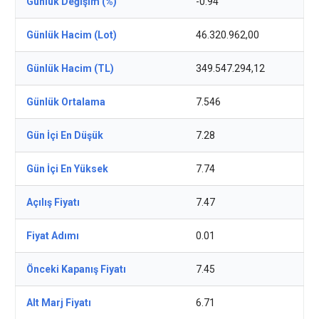
Günlük Değişim (%)
-0.94
Günlük Hacim (Lot)
46.320.962,00
Günlük Hacim (TL)
349.547.294,12
Günlük Ortalama
7.546
Gün İçi En Düşük
7.28
Gün İçi En Yüksek
7.74
Açılış Fiyatı
7.47
Fiyat Adımı
0.01
Önceki Kapanış Fiyatı
7.45
Alt Marj Fiyatı
6.71