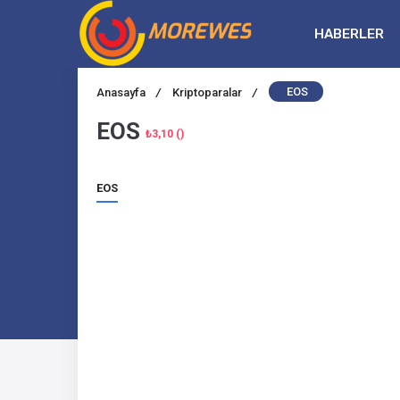
HABERLER
EOS
Anasayfa
/
Kriptoparalar
/
EOS
₺3,10 ()
EOS