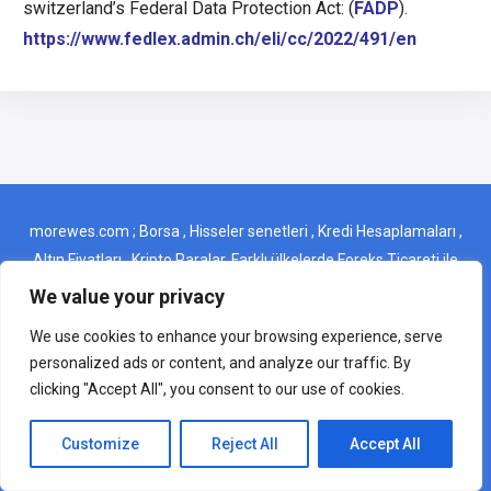
switzerland’s Federal Data Protection Act: (
FADP
).
https://www.fedlex.admin.ch/eli/cc/2022/491/en
morewes.com ; Borsa , Hisseler senetleri , Kredi Hesaplamaları ,
Altın Fiyatları , Kripto Paralar, Farklı ülkelerde Foreks Ticareti ile
ilgili ince detaylar gibi önemli başlıkları tek bir yerden kolayca
We value your privacy
bulabileceğiniz bir web sitesidir . morewes.com ; It is a website
We use cookies to enhance your browsing experience, serve
where you can easily find important topics such as Stock
personalized ads or content, and analyze our traffic. By
Exchange, Stocks, Credit Calculations, Gold Prices,
clicking "Accept All", you consent to our use of cookies.
Cryptocurrencies, fine details about Forex Trading in different
countries, all in one place.
Customize
Reject All
Accept All