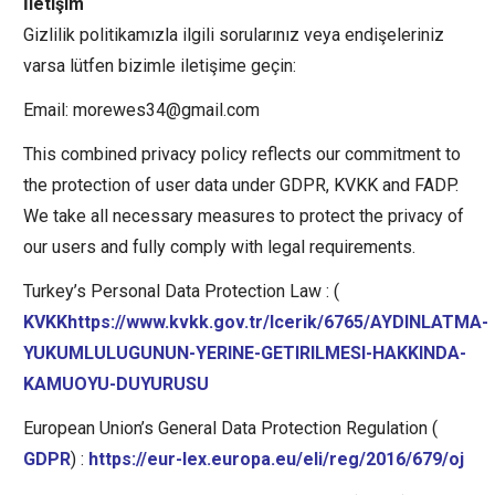
İletişim
Gizlilik politikamızla ilgili sorularınız veya endişeleriniz
varsa lütfen bizimle iletişime geçin:
Email:
morewes34@gmail.com
This combined privacy policy reflects our commitment to
the protection of user data under GDPR, KVKK and FADP.
We take all necessary measures to protect the privacy of
our users and fully comply with legal requirements.
Turkey’s Personal Data Protection Law : (
KVKKhttps://www.kvkk.gov.tr/Icerik/6765/AYDINLATMA-
YUKUMLULUGUNUN-YERINE-GETIRILMESI-HAKKINDA-
KAMUOYU-DUYURUSU
European Union’s General Data Protection Regulation (
GDPR
) :
https://eur-lex.europa.eu/eli/reg/2016/679/oj