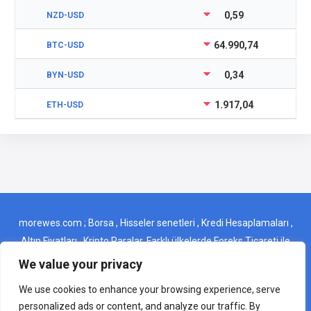
0,59
NZD-USD
64.990,74
BTC-USD
0,34
BYN-USD
1.917,04
ETH-USD
morewes.com ; Borsa , Hisseler senetleri , Kredi Hesaplamaları ,
Altın Fiyatları , Kripto Paralar, Farklı ülkelerde Foreks Ticareti ile
ilgili ince detaylar gibi önemli başlıkları tek bir yerden kolayca
We value your privacy
bulabileceğiniz bir web sitesidir . morewes.com ; It is a website
We use cookies to enhance your browsing experience, serve
where you can easily find important topics such as Stock
personalized ads or content, and analyze our traffic. By