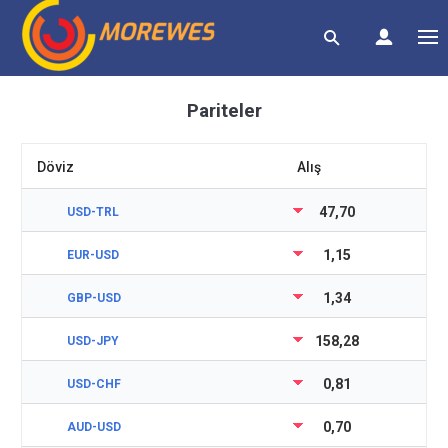
Pariteler
Döviz
Alış
47,70
USD-TRL
1,15
EUR-USD
1,34
GBP-USD
158,28
USD-JPY
0,81
USD-CHF
0,70
AUD-USD