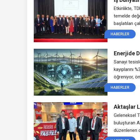
Yılını Kutl
Etkinlikte, T
temelde değe
başlatılan ça
sürdürülebil
HABERLER
çalışmalar yü
Derneği (SKD 
Enerjide D
Türkiye’de
Sanayi tesis
kayıplarını %
öğreniyor, ö
uygulanan bu 
HABERLER
pasif değil; 
Yapay zekâ 
Aktaşlar 
lezzetleri
Geleneksel Tü
buluşturan A
düzenlenen d
aldı. Aktaşlar