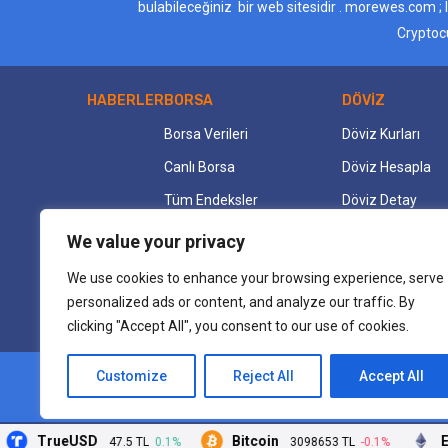
bulabileceğiniz bir web sitesidir . morewes.com ; 
Cryptocu
HABERLER
BORSA
DÖVİZ
Borsa Verileri
Döviz Kurları
Canlı Borsa
Döviz Hesapla
Tüm Endeksler
Döviz Detay
Tüm Hisseler
Döviz Çevirici
We value your privacy
We use cookies to enhance your browsing experience, serve
personalized ads or content, and analyze our traffic. By
clicking "Accept All", you consent to our use of cookies.
Customize
Reject All
Accept All
TrueUSD
Bitcoin
Eth
47.5 TL
0.1%
3098653 TL
-0.1%