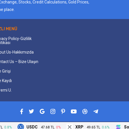
Exchange, Stocks, Credit Calculations, Gold Prices,
ne place.
ZLI MENÜ
vacy Policy-Gizlilik
itikası
out Us-Hakkımızda
tact Us – Bize Ulaşın
 Girişi
e Kaydı
remi U.
USDC
XRP
Sola
0.8%
47.68 TL
0%
49.65 TL
0.6%