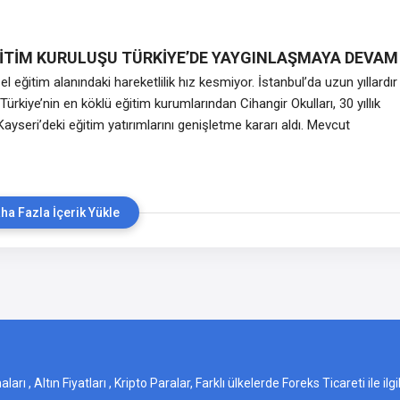
eneği ve ilk kez uluslararası arenada tanıtılan mini pizzalarıyla dikkat
da bir gerçekleşen
İTİM KURULUŞU TÜRKİYE’DE YAYGINLAŞMAYA DEVAM
el eğitim alanındaki hareketlilik hız kesmiyor. İstanbul’da uzun yıllardır
Türkiye’nin en köklü eğitim kurumlarından Cihangir Okulları, 30 yıllık
ayseri’deki eğitim yatırımlarını genişletme kararı aldı. Mevcut
n yanına yeni şubeler eklemeye hazırlanan kurum, yenilikçi eğitim
renci merkezli yaklaşımıyla çocuklara daha fazla akademik ve sosyal
ı hedefliyor. 1996 yılında kurulan
ha Fazla İçerik Yükle
 , Altın Fiyatları , Kripto Paralar, Farklı ülkelerde Foreks Ticareti ile ilg