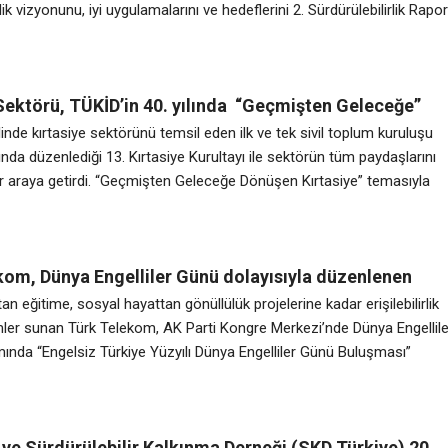
lik vizyonunu, iyi uygulamalarını ve hedeflerini 2. Sürdürülebilirlik Rapo
kamuoyuyla paylaştı. 2024 yılında 111 ton atığın yüzde 79’u geri
 gerçekleştirilen optimizasyonlar sayesinde yıllık 1 tona yakın plastik
landı. Sektördeki 35 yılı aşkın
 Sektörü, TÜKİD’in 40. yılında “Geçmişten Geleceğe”
çıktı
inde kırtasiye sektörünü temsil eden ilk ve tek sivil toplum kuruluşu
lında düzenlediği 13. Kırtasiye Kurultayı ile sektörün tüm paydaşlarını
ir araya getirdi. “Geçmişten Geleceğe Dönüşen Kırtasiye” temasıyla
rultay; imalatçı, ithalatçı, toptancı ve perakendecilerin yoğun
gerçekleşti. Üç gün boyunca devam eden programda dijitalleşme,
a, e-ticaret ve sektörün geleceğini şekillendiren
kom, Dünya Engelliler Günü dolayısıyla düzenlenen
Türkiye Yüzyılı Dünya Engelliler Günü Buluşması”
an eğitime, sosyal hayattan gönüllülük projelerine kadar erişilebilirlik
 “Dijital Erişilebilirlik” ödülüne layık görüldü.
ler sunan Türk Telekom, AK Parti Kongre Merkezi’nde Dünya Engellile
nda “Engelsiz Türkiye Yüzyılı Dünya Engelliler Günü Buluşması”
Cumhurbaşkanı Recep Tayyip Erdoğan tarafından ödüle layık görüldü
m CEO’su Ebubekir Şahin, Cumhurbaşkanı Recep Tayyip Erdoğan’dan
ilebilirlik” kategorisinde ödül aldı. Türk Telekom CEO’su Ebubekir
 ve Sürdürülebilir Kalkınma Derneği (SKD Türkiye) 20.