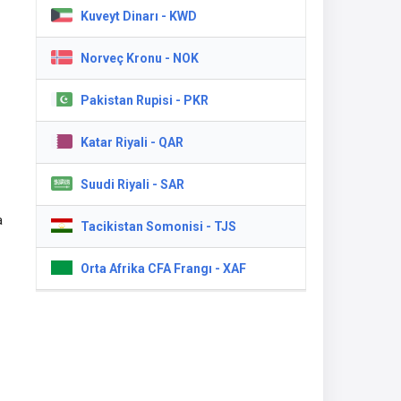
Kuveyt Dinarı - KWD
Norveç Kronu - NOK
Pakistan Rupisi - PKR
Katar Riyali - QAR
Suudi Riyali - SAR
a
Tacikistan Somonisi - TJS
ık
Orta Afrika CFA Frangı - XAF