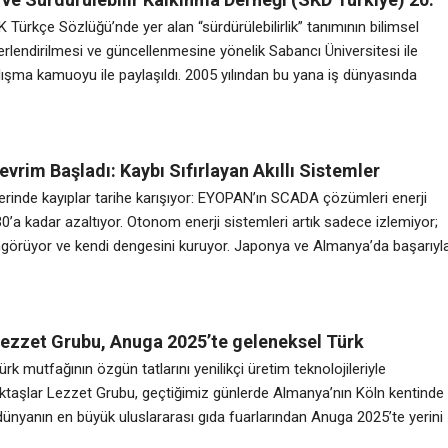
adı
DK Türkçe Sözlüğü’nde yer alan “sürdürülebilirlik” tanımının bilimsel
rlendirilmesi ve güncellenmesine yönelik Sabancı Üniversitesi ile
lışma kamuoyu ile paylaşıldı. 2005 yılından bu yana iş dünyasında
ir kalkınma yaklaşımının benimsenmesi ve hayata geçirilmesi hedefiyle
rüten sivil toplum kuruluşu İş Dünyası ve Sürdürülebilir Kalkınma
Türkiye), 20. kuruluş yıl dönümünü kutladı. Geniş
evrim Başladı: Kaybı Sıfırlayan Akıllı Sistemler
!
lerinde kayıplar tarihe karışıyor: EYOPAN’ın SCADA çözümleri enerji
30’a kadar azaltıyor. Otonom enerji sistemleri artık sadece izlemiyor;
ngörüyor ve kendi dengesini kuruyor. Japonya ve Almanya’da başarıyl
devrim, EYOPAN mühendisliğiyle Türkiye sanayisine geliyor. Enerji art
aktif düşünen, karar veren ve sanayiyi dönüştüren bir zekâya dönüştü.
destekli otomasyon
Lezzet Grubu, Anuga 2025’te geleneksel Türk
ni dünyaya tanıttı
rk mutfağının özgün tatlarını yenilikçi üretim teknolojileriyle
ktaşlar Lezzet Grubu, geçtiğimiz günlerde Almanya’nın Köln kentinde
ünyanın en büyük uluslararası gıda fuarlarından Anuga 2025’te yerini
 Lezzet Grubu, zengin ürün çeşitliliğiyle birlikte özellikle 250 gramlık