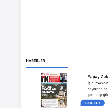
HABERLER
Yapay Zek
İş dünyasının 
sayısında da 
çok talep gö
üzerindeki e
HABERLER
çarpıcı konu 