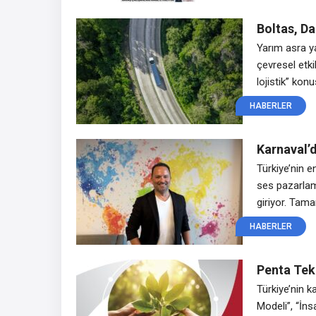
Boltas, Da
Atıyor
Yarım asra y
çevresel etkil
lojistik” kon
ayak izi rapo
HABERLER
firma, EURO 
emisyonları a
Karnaval’d
yeni yatır
Türkiye’nin e
ses pazarlam
giriyor. Tam
destekli sesl
HABERLER
ekosisteminde
küresel rekl
Penta Tekn
devam ed
Türkiye’nin k
Modeli”, “İns