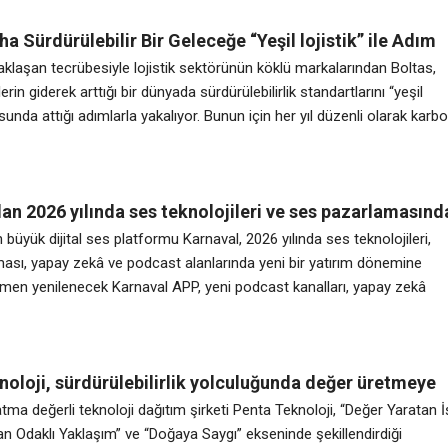
ha Sürdürülebilir Bir Geleceğe “Yeşil lojistik” ile Adım
aklaşan tecrübesiyle lojistik sektörünün köklü markalarından Boltas,
erin giderek arttığı bir dünyada sürdürülebilirlik standartlarını “yeşil
usunda attığı adımlarla yakalıyor. Bunun için her yıl düzenli olarak karb
rlamasını yapan ve tüm iyileştirmeleri veriye dayalı şekilde yöneten
6 motorlu araç kullanımını da destekleyerek taşımacılık kaynaklı
zaltıyor. Müşterilerine uçtan
an 2026 yılında ses teknolojileri ve ses pazarlamasınd
ım hamlesi
n büyük dijital ses platformu Karnaval, 2026 yılında ses teknolojileri,
ası, yapay zekâ ve podcast alanlarında yeni bir yatırım dönemine
amen yenilenecek Karnaval APP, yeni podcast kanalları, yapay zekâ
i reklam çözümleri ve kişiselleştirilmiş kullanıcı deneyimleriyle dijital s
 yeni bir standart oluşturacak. Karnaval; kültür-sanat sponsorlukları
am çözümleri ve Karnaval
oloji, sürdürülebilirlik yolculuğunda değer üretmeye
iyor
atma değerli teknoloji dağıtım şirketi Penta Teknoloji, “Değer Yaratan İ
an Odaklı Yaklaşım” ve “Doğaya Saygı” ekseninde şekillendirdiği