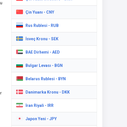
ru
Çin Yuanı - CNY
Rus Rublesi - RUB
İsveç Kronu - SEK
BAE Dirhemi - AED
Bulgar Levası - BGN
Belarus Rublesi - BYN
Danimarka Kronu - DKK
r
İran Riyali - IRR
.
Japon Yeni - JPY