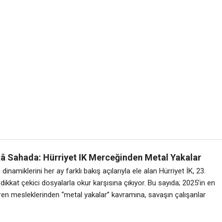
â Sahada: Hürriyet IK Merceğinden Metal Yakalar
dinamiklerini her ay farklı bakış açılarıyla ele alan Hürriyet İK, 23.
dikkat çekici dosyalarla okur karşısına çıkıyor. Bu sayıda; 2025’in en
ren mesleklerinden “metal yakalar” kavramına, savaşın çalışanlar
tkilerinden iş dünyasının dönüşen tanımına kadar pek çok güncel ve
derinlemesine inceleniyor. Hürriyet İK, 5 Nisan Pazar günü