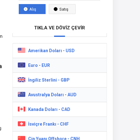
Alış
Satış
TIKLA VE DÖVİZ ÇEVİR
on
Amerikan Doları - USD
a
Euro - EUR
İngiliz Sterlini - GBP
Avustralya Doları - AUD
es
,
Kanada Doları - CAD
İsviçre Frankı - CHF
ş
Çin Yuanı Offshore - CNH