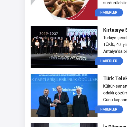
sürdürülebilir
aracılığıyla 
HABERLER
dönüştürüldü,
tasarrufu sağ
Kırtasiye
yolculuğa 
Türkiye genel
TÜKİD, 40. yı
Antalya’da b
düzenlenen ku
HABERLER
katılımıyla 
kurumsallaşm
Türk Tele
“Engelsiz 
Kültür-sanatt
kapsamında
odaklı çözüm
Günü kapsamı
programında 
HABERLER
Türk Teleko
“Dijital Eriş
İş Dünyası