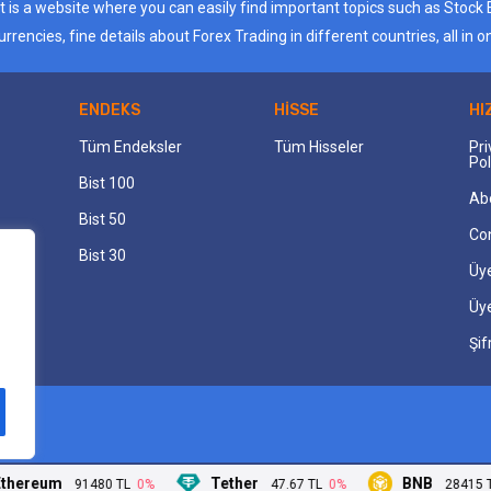
It is a website where you can easily find important topics such as Stock 
rrencies, fine details about Forex Trading in different countries, all in o
ENDEKS
HİSSE
HI
Tüm Endeksler
Tüm Hisseler
Pri
Pol
Bist 100
Ab
Bist 50
Con
Bist 30
Üye
Üy
Şif
ereum
Tether
BNB
91480 TL
0%
47.67 TL
0%
28415 TL