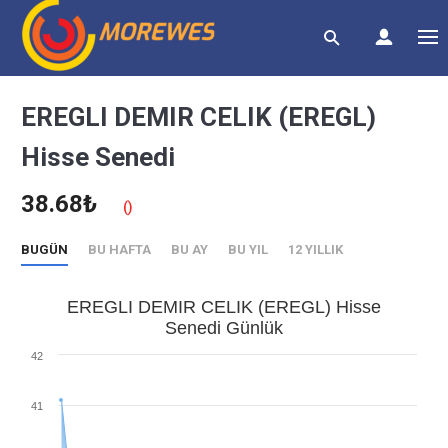
EREGLI DEMIR CELIK (EREGL)
Hisse Senedi
38.68₺
()
BUGÜN
BU HAFTA
BU AY
BU YIL
12 YILLIK
EREGLI DEMIR CELIK (EREGL) Hisse
Senedi Günlük
42
41