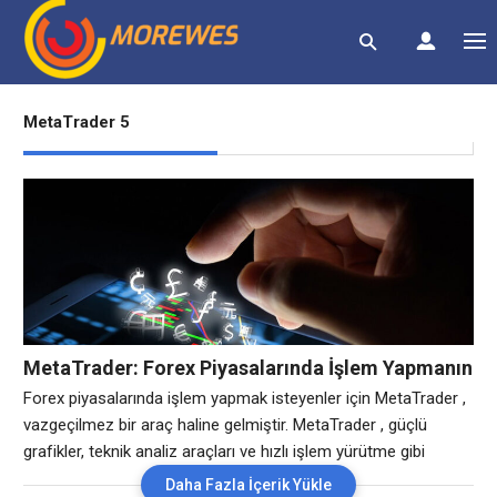
MetaTrader 5
MetaTrader: Forex Piyasalarında İşlem Yapmanın
Güçlü Aracı
Forex piyasalarında işlem yapmak isteyenler için MetaTrader ,
vazgeçilmez bir araç haline gelmiştir. MetaTrader , güçlü
grafikler, teknik analiz araçları ve hızlı işlem yürütme gibi
özellikleriyle yatırımcılara etkili bir işlem deneyimi sunar. Bu
Daha Fazla İçerik Yükle