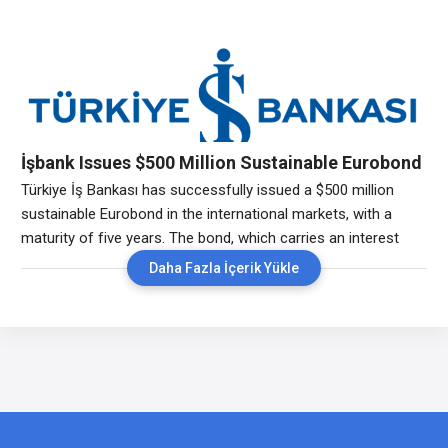
Logo ERP sistemlerine otomatik olarak aktarılması ve
izlenebilirliğinin sağlanmasıyla operasyonel verimlilik elde
edecek. Şube ağı ya da dijital kanalların artık bankalar için tek
İşbank Issues $500 Million Sustainable Eurobond
Türkiye İş Bankası has successfully issued a $500 million
sustainable Eurobond in the international markets, with a
maturity of five years. The bond, which carries an interest
rate of 7.75%, will fund economic activities within the green
Daha Fazla İçerik Yükle
and social categories as outlined in the Bank’s Sustainable
Finance Framework. Reflecting Confidence in Our Country
and Banking