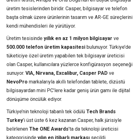
üretim tesislerinden biridir. Casper, bilgisayar ve telefon
başta olmak üzere ürünlerinin tasarım ve AR-GE süreçlerini
kendi mühendisleri ile yürütüyor.
Üretim tesisinde
yıllık en az 1 milyon bilgisayar
ve
500.000 telefon üretim kapasitesi
bulunuyor. Türkiye’de
tüketiciye özel üretim yapabilen tek bilgisayar üreticisi
olan Casper, kullanıcılara yüzlerce konfigürasyon seçeneği
sunuyor.
VIA, Nirvana, Excalibur, Casper PAD
ve
NevoPro
markalarıyla akıllı telefondan tablete, dizüstü
bilgisayardan mini PC’lere kadar geniş ürün gamı ile dijital
dönüşüme öncülük ediyor.
Türkiye’nin teknoloji tabanlı tek ödülü
Tech Brands
Turkey
’i üst üste 6 kez kazanan Casper, halk jürisiyle
belirlenen
The ONE Awards
’ta da teknoloji üreticisi
kategorisinde
yılın en itibarlı markası
seçildi.