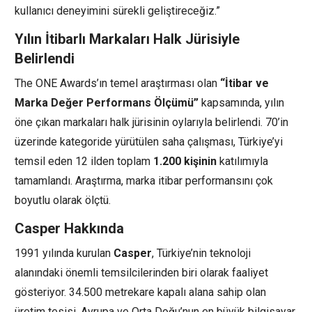
kullanıcı deneyimini sürekli geliştireceğiz.”
Yılın İtibarlı Markaları Halk Jürisiyle
Belirlendi
The ONE Awards’ın temel araştırması olan
“İtibar ve
Marka Değer Performans Ölçümü”
kapsamında, yılın
öne çıkan markaları halk jürisinin oylarıyla belirlendi. 70’in
üzerinde kategoride yürütülen saha çalışması, Türkiye’yi
temsil eden 12 ilden toplam
1.200 kişinin
katılımıyla
tamamlandı. Araştırma, marka itibar performansını çok
boyutlu olarak ölçtü.
Casper Hakkında
1991 yılında kurulan
Casper
, Türkiye’nin teknoloji
alanındaki önemli temsilcilerinden biri olarak faaliyet
gösteriyor. 34.500 metrekare kapalı alana sahip olan
üretim tesisi, Avrupa ve Orta Doğu’nun en büyük bilgisayar