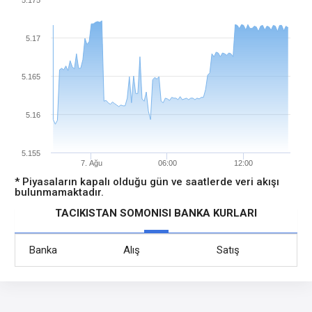
5.175
5.17
5.165
5.16
5.155
7. Ağu
06:00
12:00
* Piyasaların kapalı olduğu gün ve saatlerde veri akışı
bulunmamaktadır.
TACIKISTAN SOMONISI BANKA KURLARI
Banka
Alış
Satış