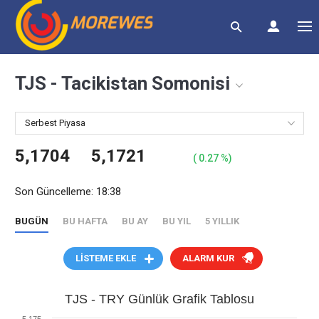
TJS - Tacikistan Somonisi
Serbest Piyasa
5,1704
5,1721
( 0.27 %)
Son Güncelleme: 18:38
BUGÜN
BU HAFTA
BU AY
BU YIL
5 YILLIK
LİSTEME EKLE
ALARM KUR
TJS - TRY Günlük Grafik Tablosu