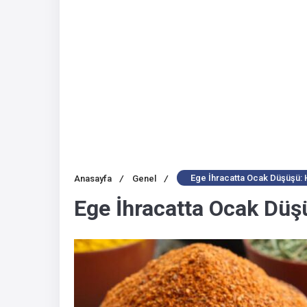
Ege İhracatta Ocak Düşüşü: H
Anasayfa
/
Genel
/
Ege İhracatta Ocak Düşü