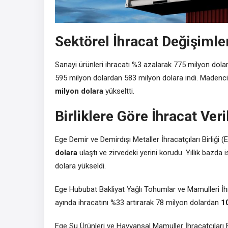
Sektörel İhracat Değişimle
Sanayi ürünleri ihracatı %3 azalarak 775 milyon dol
595 milyon dolardan 583 milyon dolara indi. Madenci
milyon dolara
yükseltti.
Birliklere Göre İhracat Veri
Ege Demir ve Demirdışı Metaller İhracatçıları Birliği 
dolara
ulaştı ve zirvedeki yerini korudu. Yıllık bazda
dolara yükseldi.
Ege Hububat Bakliyat Yağlı Tohumlar ve Mamulleri İhrac
ayında ihracatını %33 artırarak 78 milyon dolardan
1
Ege Su Ürünleri ve Hayvansal Mamuller İhracatçıları B