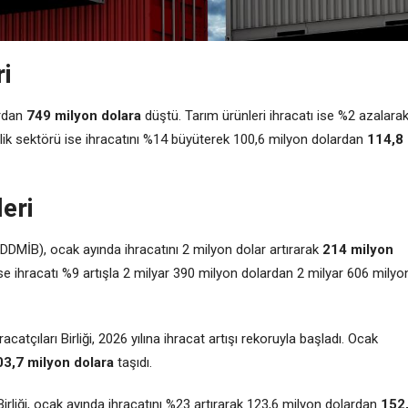
ri
ardan
749 milyon dolara
düştü. Tarım ürünleri ihracatı ise %2 azalara
lik sektörü ise ihracatını %14 büyüterek 100,6 milyon dolardan
114,8
leri
(EDDMİB), ocak ayında ihracatını 2 milyon dolar artırarak
214 milyon
 ise ihracatı %9 artışla 2 milyar 390 milyon dolardan 2 milyar 606 milyo
atçıları Birliği, 2026 yılına ihracat artışı rekoruyla başladı. Ocak
03,7 milyon dolara
taşıdı.
irliği, ocak ayında ihracatını %23 artırarak 123,6 milyon dolardan
152