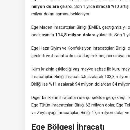
milyon dolara
çıkardı. Son 1 yılda ihracatı %10 artış
milyar doları aşması bekleniyor.
Ege Maden İhracatçıları Birliği (EMİB), geçtiğimiz yı
ocak ayında
114,8 milyon dolara
yükseltti. Son 1 yıl
Ege Hazır Giyim ve Konfeksiyon İhracatçıları Birliği
geriledi ve ihracatta iki sıra düşerek beşinci sıraya ind
İklim krizinin etkilediği yaş meyve sebze ile kuru 
İhracatçıları Birliği ihracatı %5 azalarak 103,8 mily
Birliği ise %11 azalarak 94 milyon dolardan 84 milyon 
Diğer birliklerin ihracatları ise şu şekilde gerçekleşti
Ege Tütün İhracatçıları Birliği 62 milyon dolar, Ege Te
ve Zeytinyağı İhracatçıları Birliği 17,5 milyon dolar ve
Ege Bölgesi İhracatı