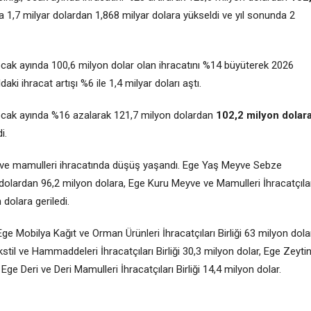
la 1,7 milyar dolardan 1,868 milyar dolara yükseldi ve yıl sonunda 2
l ocak ayında 100,6 milyon dolar olan ihracatını %14 büyüterek 2026
daki ihracat artışı %6 ile 1,4 milyar doları aştı.
, ocak ayında %16 azalarak 121,7 milyon dolardan
102,2 milyon dolar
i.
meyve mamulleri ihracatında düşüş yaşandı. Ege Yaş Meyve Sebze
on dolardan 96,2 milyon dolara, Ege Kuru Meyve ve Mamulleri İhracatçıla
dolara geriledi.
: Ege Mobilya Kağıt ve Orman Ürünleri İhracatçıları Birliği 63 milyon dolar
kstil ve Hammaddeleri İhracatçıları Birliği 30,3 milyon dolar, Ege Zeyti
 Ege Deri ve Deri Mamulleri İhracatçıları Birliği 14,4 milyon dolar.