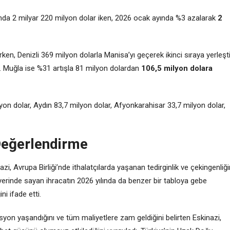
yında 2 milyar 220 milyon dolar iken, 2026 ocak ayında %3 azalarak
2
irken, Denizli 369 milyon dolarla Manisa’yı geçerek ikinci sıraya yerleşti
u. Muğla ise %31 artışla 81 milyon dolardan
106,5 milyon dolara
 milyon dolar, Aydın 83,7 milyon dolar, Afyonkarahisar 33,7 milyon dolar,
 Değerlendirme
zi, Avrupa Birliği’nde ithalatçılarda yaşanan tedirginlik ve çekingenliği
dır yerinde sayan ihracatın 2026 yılında da benzer bir tabloya gebe
ni ifade etti.
syon yaşandığını ve tüm maliyetlere zam geldiğini belirten Eskinazi,