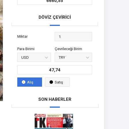
6660,55
DÖVİZ ÇEVİRİCİ
Miktar
Para Birimi
Çevrileceği Birim
47,74
Alış
Satış
SON HABERLER