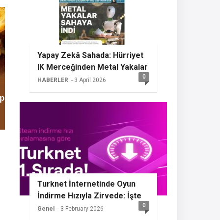
Yapay Zekâ Sahada: Hürriyet
IK Merceğinden Metal Yakalar
0
HABERLER
- 3 April 2026
Turknet İnternetinde Oyun
İndirme Hızıyla Zirvede: İşte
0
Sızdırılan Özellikler
Genel
- 3 February 2026