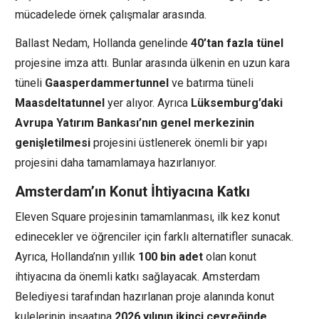
mücadelede örnek çalışmalar arasında.
Ballast Nedam, Hollanda genelinde
40’tan fazla tünel
projesine imza attı. Bunlar arasında ülkenin en uzun kara
tüneli
Gaasperdammertunnel
ve batırma tüneli
Maasdeltatunnel
yer alıyor. Ayrıca
Lüksemburg’daki
Avrupa Yatırım Bankası’nın genel merkezinin
genişletilmesi
projesini üstlenerek önemli bir yapı
projesini daha tamamlamaya hazırlanıyor.
Amsterdam’ın Konut İhtiyacına Katkı
Eleven Square projesinin tamamlanması, ilk kez konut
edinecekler ve öğrenciler için farklı alternatifler sunacak.
Ayrıca, Hollanda’nın yıllık
100 bin adet
olan konut
ihtiyacına da önemli katkı sağlayacak. Amsterdam
Belediyesi tarafından hazırlanan proje alanında konut
kulelerinin inşaatına
2026 yılının ikinci çeyreğinde