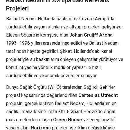
Ballast Nedam’ın Avrupa’daki Referans
Projeleri
Ballast Nedam, Hollanda başta olmak üzere Avrupa’da
sürdürülebilir yaşam alanları ve altyapı projeleri geliştiriyor.
Eleven Square’in komşusu olan
Johan Cruijff Arena
,
1993–1996 yılları arasında inşa edildi ve Ballast Nedam
tarafından hayata geçirildi. Şirket, Hollanda’daki kanal
projeleriyle su baskınlarını önleyen çalışmalar yürütüyor ve
konut ihtiyacına yönelik modüler yapılar ile hızlı,
sürdürülebilir ve ekonomik çözümler sunuyor.
Dünya Sağlık Örgütü (WHO) tarafından Sağlıklı Şehirler
projesi kapsamında değerlendirilen
Cartesius Utrecht
projesini gerçekleştiren Ballast Nedam, Hollanda’nın en
sağlıklı mahallesine imza attı. Brabant Heeze’de doğal
malzemelerden oluşan
Green House
ve enerji pozitif
yaşam alanı
Horizons
projeleri ise iklim değişikliğiyle