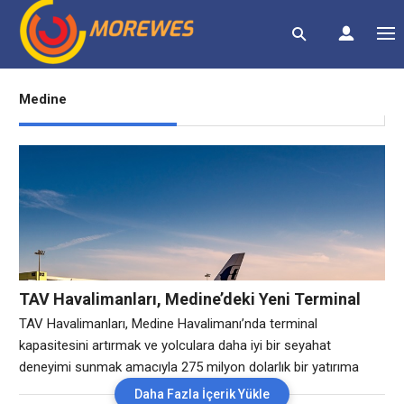
Medine
TAV Havalimanları, Medine’deki Yeni Terminal
Yatırımına Başlıyor
TAV Havalimanları, Medine Havalimanı’nda terminal
kapasitesini artırmak ve yolculara daha iyi bir seyahat
deneyimi sunmak amacıyla 275 milyon dolarlık bir yatırıma
başlıyor. Geçtiğimiz yıl 9,4 milyon yolcuya hizmet veren
Daha Fazla İçerik Yükle